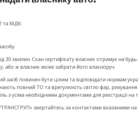
 та МД6;
засобу
від 30 хвилин. Скан сертифікату власник отримує на буд
у, або ж власник може забрати його власноруч.
ий засіб повинен бути цілим та відповідати нормам укр
ають повний ТО та врегулюють світло фар, рихування т
ь з усіма необхідними документами для реєстрації на т
ЕРТРАНСГРУП» звертайтесь за контактами вказаними на