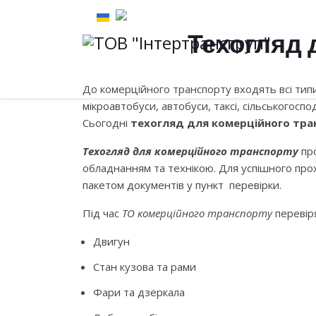
Техогляд 
До комерційного транспорту входять всі типи 
мікроавтобуси, автобуси, таксі, сільськогосп
Сьогодні
техогляд для комерційного тра
Техогляд для комерційного транспорту
про
ТЕХОГ
обладнанням та технікою. Для успішного про
пакетом документів у пункт перевірки.
Під час
ТО комерційного транспорту
перевір
ТЕХНІЧНИЙ ОГЛЯД, Т
Двигун
ЄКМТ, МСТО. ЛЕГКО
Стан кузова та рами
Фари та дзеркала