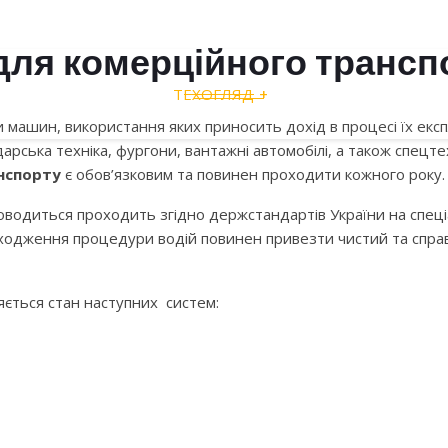
Телефони:
для комерційного трансп
097 97 93 777
,
ТЕХОГЛЯД
ПРО НАС
ПОСЛУ
068 404 77 17
машин, використання яких приносить дохід в процесі їх експлу
032 277 7820 відділ по роботі з клієнтами
одарська техніка, фургони, вантажні автомобілі, а також спец
нспорту
є обов’язковим та повинен проходити кожного року.
032 277 7814 бухгалтерія / сертифікація
водиться проходить згідно держстандартів України на спеціа
ЛЯД ДЛЯ КОМЕРЦІЙНОГО ТРАН
ходження процедури водій повинен привезти чистий та спра
СЕРТИФІКАЦІЯ ВСІХ ТИПІВ ТЗ
яється стан наступних систем:
ЕХНІЧНИЙ КОНТРОЛЬ, ТЕХОГЛЯД,
ВІ АВТО, ВАНТАЖНІ АВТО, КОМЕ
КОНСУЛЬТАЦІЯ