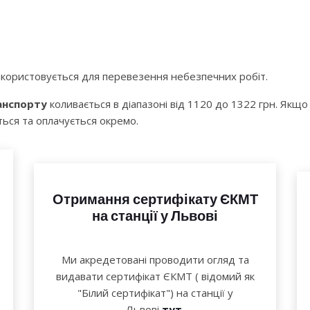
користовується для перевезення небезпечних робіт.
анспорту
коливається в діапазоні від 1120 до 1322 грн. Якщ
ться та оплачується окремо.
Отримання сертифікату ЄКМТ
на станції у Львові
Ми акредетовані проводити огляд та
видавати сертифікат ЄКМТ ( відомий як
"Білий сертифікат") на станції у
Львові
тут.