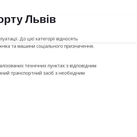
орту Львів
ГИ
ЄКМТ
НОВИНИ
">
КОНТАКТИ
атації. До цієї категорії відносять
техніка та машини соціального призначення.
лізованих технічних пунктах з відповідним
СПОРТУ
вний транспортний засіб з необхідним
 ОТК, СЕРФТИФІКАЦІЯ
РЦІЙНИЙ ТРАНСПОРТ.