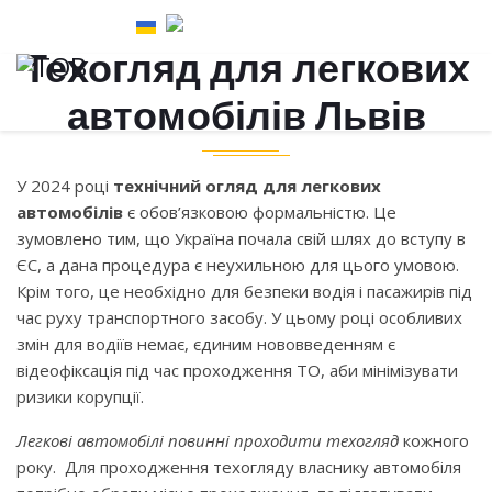
Телефони:
Техогляд для легкових
097 357 54 64
,
автомобілів Львів
068 404 77 17
032 277 7820 відділ по роботі з клієнтами
032 277 7814 бухгалтерія / сертифікація
У 2024 році
технічний огляд для легкових
автомобілів
є обов’язковою формальністю. Це
ТЕХОГЛЯД ДЛЯ ЛЕГКОВИХ АВТОМОБІЛІВ
зумовлено тим, що Україна почала свій шлях до вступу в
СЕРТИФІКАЦІЯ ВСІХ ТИПІВ ТЗ
ЄС, а дана процедура є неухильною для цього умовою.
Крім того, це необхідно для безпеки водія і пасажирів під
ТЕХНІЧНИЙ ОГЛЯД, ТЕХНІЧНИЙ КОНТРОЛЬ,
час руху транспортного засобу. У цьому році особливих
ТЕХОГЛЯД, ОТК, СЕРФТИФІКАЦІЯ ЄКМТ, МСТО.
змін для водіїв немає, єдиним нововведенням є
відеофіксація під час проходження ТО, аби мінімізувати
ЛЕГКОВІ АВТО, ВАНТАЖНІ АВТО, КОМЕРЦІЙНИЙ
ризики корупції.
ТРАНСПОРТ.
Легкові автомобілі повинні проходити техогляд
кожного
року. Для проходження техогляду власнику автомобіля
КОНСУЛЬТАЦІЯ